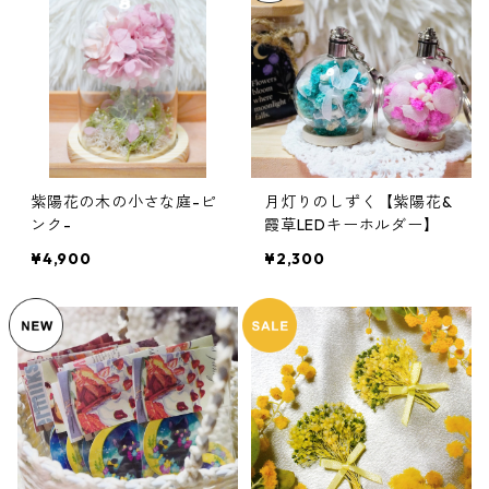
紫陽花の木の小さな庭-ピ
月灯りのしずく【紫陽花&
ンク-
霞草LEDキーホルダー】
¥4,900
¥2,300