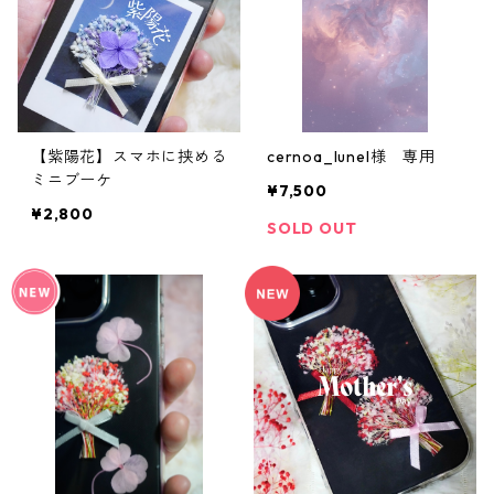
【紫陽花】スマホに挟める
cernoa_lunel様 専用
ミニブーケ
¥7,500
¥2,800
SOLD OUT