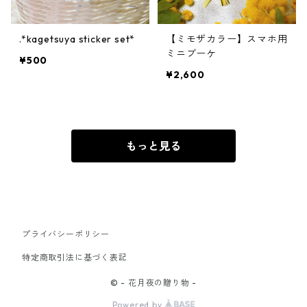
.*kagetsuya sticker set*
【ミモザカラー】スマホ用
ミニブーケ
¥500
¥2,600
もっと見る
プライバシーポリシー
特定商取引法に基づく表記
© - 花月夜の贈り物 -
Powered by