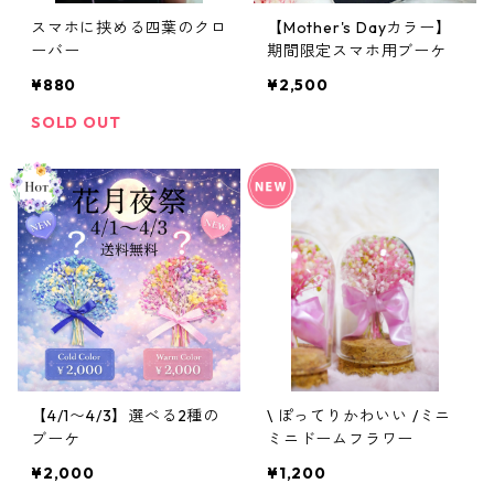
スマホに挟める四葉のクロ
【Mother's Dayカラー】
ーバー
期間限定スマホ用ブーケ
¥880
¥2,500
SOLD OUT
【4/1〜4/3】選べる2種の
\ ぽってりかわいい /ミニ
ブーケ
ミニドームフラワー
¥2,000
¥1,200