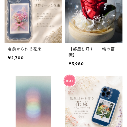
名前から作る花束
【部屋を灯す 一輪の薔
薇】
¥2,700
¥3,980